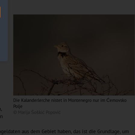
,
en
Die Kalanderlerche nistet in Montenegro nur im Ćemovsko
Polje
,
© Marija Šoškić Popović
in
Vogeldaten aus dem Gebiet haben, das ist die Grundlage, um