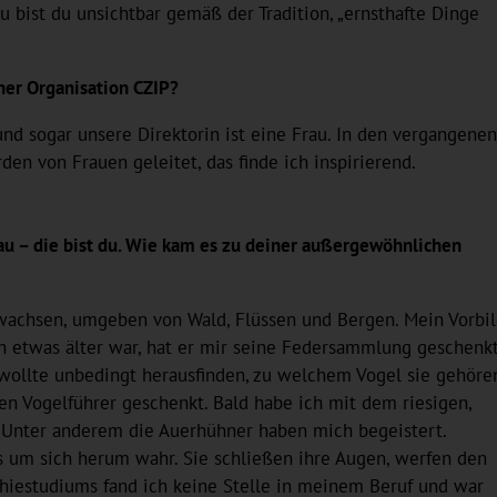
 bist du unsichtbar gemäß der Tradition, „ernsthafte Dinge
ner Organisation CZIP?
 sogar unsere Direktorin ist eine Frau. In den vergangenen 
en von Frauen geleitet, das finde ich inspirierend.
au – die bist du. Wie kam es zu deiner außergewöhnlichen
wachsen, umgeben von Wald, Flüssen und Bergen. Mein Vorbi
ch etwas älter war, hat er mir seine Federsammlung geschenkt
 wollte unbedingt herausfinden, zu welchem Vogel sie gehöre
n Vogelführer geschenkt. Bald habe ich mit dem riesigen,
. Unter anderem die Auerhühner haben mich begeistert.
 um sich herum wahr. Sie schließen ihre Augen, werfen den
hiestudiums fand ich keine Stelle in meinem Beruf und war