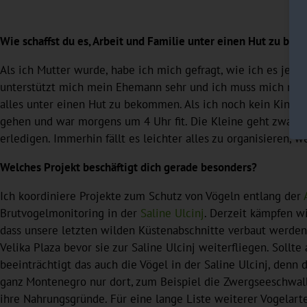
Wie schaffst du es, Arbeit und Familie unter einen Hut zu bri
Als ich Mutter wurde, habe ich mich gefragt, wie ich es jetzt
unterstützt mich mein Ehemann sehr und ich muss mich nicht 
alles unter einen Hut zu bekommen. Als ich noch kein Kind 
gehen und war morgens um 4 Uhr fit. Die Kleine geht zwar um
erledigen. Immerhin fällt es leichter alles zu organisieren, w
Welches Projekt beschäftigt dich gerade besonders?
Ich koordiniere Projekte zum Schutz von Vögeln entlang der
Brutvogelmonitoring in der
Saline Ulcinj
. Derzeit kämpfen wir
dass unsere letzten wilden Küstenabschnitte verbaut werden 
Velika Plaza bevor sie zur Saline Ulcinj weiterfliegen. Sollt
beeinträchtigt das auch die Vögel in der Saline Ulcinj, denn 
ganz Montenegro nur dort, zum Beispiel die Zwergseeschwalbe.
ihre Nahrungsgründe. Für eine lange Liste weiterer Vogelarte