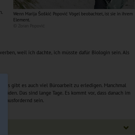
n.
Wenn Marija Šoškić Popović Vögel beobachtet, ist sie in ihrem
Element.
© Zoran Popović
werben, weil ich dachte, ich müsste dafür Biologin sein. Als
hres gibt es auch viel Büroarbeit zu erledigen. Manchmal
 Süden. Das sind lange Tage. Es kommt vor, dass danach im
 herausfordernd sein.