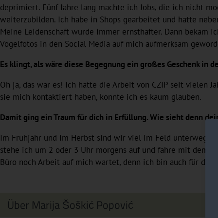
deprimiert. Fünf Jahre lang machte ich Jobs, die ich nicht m
weiterzubilden. Ich habe in Shops gearbeitet und hatte neben
Meine Leidenschaft wurde immer ernsthafter. Dann bekam ic
Vogelfotos in den Social Media auf mich aufmerksam geword
Es klingt, als wäre diese Begegnung ein großes Geschenk i
Oh ja, das war es! Ich hatte die Arbeit von CZIP seit vielen J
sie mich kontaktiert haben, konnte ich es kaum glauben.
Damit ging ein Traum für dich in Erfüllung. Wie sieht denn dei
Im Frühjahr und im Herbst sind wir viel im Feld unterwegs, 
stehe ich um 2 oder 3 Uhr morgens auf und fahre mit dem A
Büro noch Arbeit auf mich wartet, denn ich bin auch für die 
Über Marija Šoškić Popović