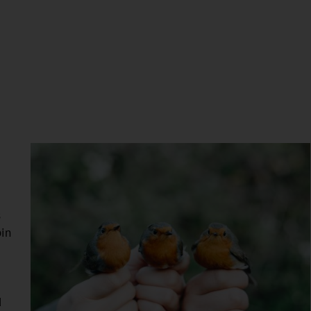
s
bin
d