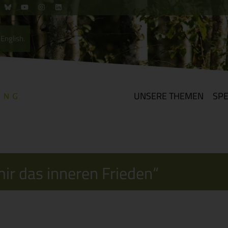
English.
UNSERE THEMEN
SP
ir das inneren Frieden“