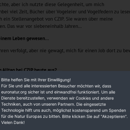
ochte, aber ich nutzte diese Gelegenheit, um mich
bei viel Zeit, Bücher über Vogeleier und Vogelfedern zu lese
h ein Stellenangebot von CZIP. Sie waren über meine
en. Das war vor siebeneinhalb Jahren…
n deinem Leben gewesen…
ahren verfolgt, aber nie gewagt, mich für einen Job dort zu be
n Alltag bei CZIP heute aus?
Bitte helfen Sie mit Ihrer Einwilligung!
machen Vogelmonitoring, beringen Vögel, aber den Rest des Ja
Für Sie und alle interessierten Besucher möchten wir, dass
uto zwei Stunden lang zum Vogelmonitoring nach Norden oder
euronatur.org sicher ist und einwandfrei funktioniert. Um alle
Koordination von drei Projekten zuständig. Das kann ziemlich
Dienste bereitzustellen, verwenden wir Cookies und andere
Techniken, auch von unseren Partnern. Die eingesetzte
Technologie hilft uns auch, möglichst kostensparend um Spenden
für die Natur Europas zu bitten. Bitte klicken Sie auf "Akzeptieren".
Vielen Dank!