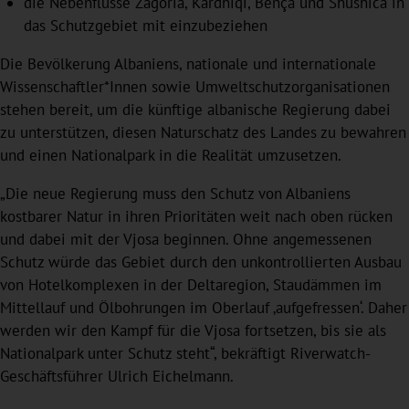
die Nebenflüsse Zagoria, Kardhiqi, Bënça und Shushica in
das Schutzgebiet mit einzubeziehen
Die Bevölkerung Albaniens, nationale und internationale
Wissenschaftler*Innen sowie Umweltschutzorganisationen
stehen bereit, um die künftige albanische Regierung dabei
zu unterstützen, diesen Naturschatz des Landes zu bewahren
und einen Nationalpark in die Realität umzusetzen.
„Die neue Regierung muss den Schutz von Albaniens
kostbarer Natur in ihren Prioritäten weit nach oben rücken
und dabei mit der Vjosa beginnen. Ohne angemessenen
Schutz würde das Gebiet durch den unkontrollierten Ausbau
von Hotelkomplexen in der Deltaregion, Staudämmen im
Mittellauf und Ölbohrungen im Oberlauf ‚aufgefressen‘. Daher
werden wir den Kampf für die Vjosa fortsetzen, bis sie als
Nationalpark unter Schutz steht“, bekräftigt Riverwatch-
Geschäftsführer Ulrich Eichelmann.