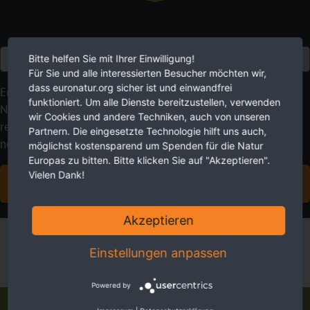
Euro
Bitte helfen Sie mit Ihrer Einwilligung!
Für Sie und alle interessierten Besucher möchten wir,
dass euronatur.org sicher ist und einwandfrei
EuroNatur setzt auf langfristig angelegte
funktioniert. Um alle Dienste bereitzustellen, verwenden
Naturschutzprojekte statt Schnellschüsse. Mit Ihren
wir Cookies und andere Techniken, auch von unseren
regelmäßigen Spendenbeiträgen geben Sie uns die dafür
Partnern. Die eingesetzte Technologie hilft uns auch,
nötige Planungssicherheit.
möglichst kostensparend um Spenden für die Natur
Europas zu bitten. Bitte klicken Sie auf "Akzeptieren".
Vielen Dank!
JETZT FÖRDERMITGLIED WERDEN
Akzeptieren
Einstellungen anpassen
Powered by
Flussschutz in Europa