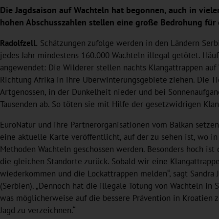
Die Jagdsaison auf Wachteln hat begonnen, auch in viele
hohen Abschusszahlen stellen eine große Bedrohung für 
Radolfzell.
Schätzungen zufolge werden in den Ländern Serbi
jedes Jahr mindestens 160.000 Wachteln illegal getötet. Häu
angewendet: Die Wilderer stellen nachts Klangattrappen au
Richtung Afrika in ihre Überwinterungsgebiete ziehen. Die Ti
Artgenossen, in der Dunkelheit nieder und bei Sonnenaufga
Tausenden ab. So töten sie mit Hilfe der gesetzwidrigen Kl
EuroNatur und ihre Partnerorganisationen vom Balkan setzen
eine aktuelle Karte veröffentlicht, auf der zu sehen ist, wo
Methoden Wachteln geschossen werden. Besonders hoch ist d
die gleichen Standorte zurück. Sobald wir eine Klangattrapp
wiederkommen und die Lockattrappen melden“, sagt Sandra J
(Serbien). „Dennoch hat die illegale Tötung von Wachteln i
was möglicherweise auf die bessere Prävention in Kroatien zu
Jagd zu verzeichnen.“