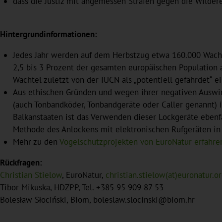
dass die Justiz mit angemessen Strafen gegen die Wildere
Hintergrundinformationen:
Jedes Jahr werden auf dem Herbstzug etwa 160.000 Wacht
2,5 bis 3 Prozent der gesamten europäischen Population au
Wachtel zuletzt von der IUCN als „potentiell gefährdet“ e
Aus ethischen Gründen und wegen ihrer negativen Auswirk
(auch Tonbandköder, Tonbandgeräte oder Caller genannt) i
Balkanstaaten ist das Verwenden dieser Lockgeräte ebenfall
Methode des Anlockens mit elektronischen Rufgeräten in
Mehr zu den
Vogelschutzprojekten von EuroNatur erfahren
Rückfragen:
Christian Stielow
, EuroNatur,
christian.stielow(at)euronatur.o
Tibor Mikuska, HDZPP, Tel. +385 95 909 87 53
Bolesław Słociński, Biom, boleslaw.slocinski@biom.hr