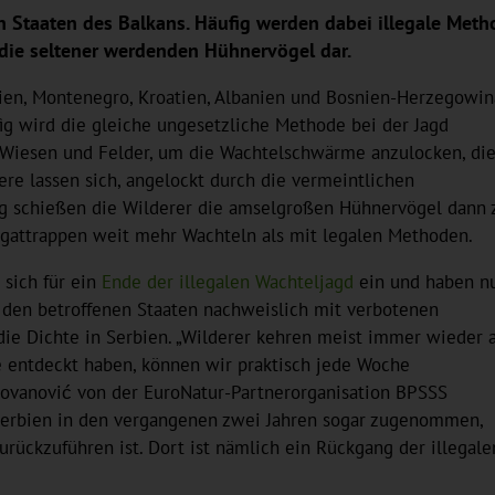
n Staaten des Balkans. Häufig werden dabei illegale Meth
die seltener werdenden Hühnervögel dar.
en, Montenegro, Kroatien, Albanien und Bosnien-Herzegowin
fig wird die gleiche ungesetzliche Methode bei der Jagd
f Wiesen und Felder, um die Wachtelschwärme anzulocken, di
ere lassen sich, angelockt durch die vermeintlichen
ng schießen die Wilderer die amselgroßen Hühnervögel dann 
angattrappen weit mehr Wachteln als mit legalen Methoden.
 sich für ein
Ende der illegalen Wachteljagd
ein und haben n
 in den betroffenen Staaten nachweislich mit verbotenen
ie Dichte in Serbien. „Wilderer kehren meist immer wieder 
e entdeckt haben, können wir praktisch jede Woche
ovanović von der EuroNatur-Partnerorganisation BPSSS
n Serbien in den vergangenen zwei Jahren sogar zugenommen,
rückzuführen ist. Dort ist nämlich ein Rückgang der illegale