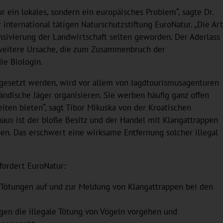
r ein lokales, sondern ein europäisches Problem“, sagte Dr.
 international tätigen Naturschutzstiftung EuroNatur. „Die Art
ensivierung der Landwirtschaft selten geworden. Der Aderlass
 weitere Ursache, die zum Zusammenbruch der
ie Biologin.
ngesetzt werden, wird vor allem von Jagdtourismusagenturen
ändische Jäger organisieren. Sie werben häufig ganz offen
ten bieten“, sagt Tibor Mikuska von der Kroatischen
naus ist der bloße Besitz und der Handel mit Klangattrappen
en. Das erschwert eine wirksame Entfernung solcher illegal
fordert EuroNatur:
n Tötungen auf und zur Meldung von Klangattrappen bei den
gen die illegale Tötung von Vögeln vorgehen und