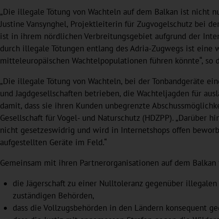
„Die illegale Tötung von Wachteln auf dem Balkan ist nicht nu
Justine Vansynghel, Projektleiterin für Zugvogelschutz bei der
ist in ihrem nördlichen Verbreitungsgebiet aufgrund der Int
durch illegale Tötungen entlang des Adria-Zugwegs ist eine
mitteleuropäischen Wachtelpopulationen führen könnte“, so d
„Die illegale Tötung von Wachteln, bei der Tonbandgeräte ei
und Jagdgesellschaften betrieben, die Wachteljagden für ausl
damit, dass sie ihren Kunden unbegrenzte Abschussmöglichkei
Gesellschaft für Vogel- und Naturschutz (HDZPP). „Darüber hi
nicht gesetzeswidrig und wird in Internetshops offen beworb
aufgestellten Geräte im Feld.“
Gemeinsam mit ihren Partnerorganisationen auf dem Balkan 
die Jägerschaft zu einer Nulltoleranz gegenüber illegale
zuständigen Behörden,
dass die Vollzugsbehörden in den Ländern konsequent ge