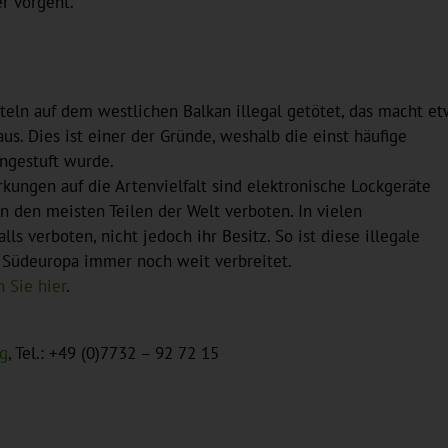
r vorgeht.
eln auf dem westlichen Balkan illegal getötet, das macht e
s. Dies ist einer der Gründe, weshalb die einst häufige
ingestuft wurde.
ungen auf die Artenvielfalt sind elektronische Lockgeräte
n den meisten Teilen der Welt verboten. In vielen
s verboten, nicht jedoch ihr Besitz. So ist diese illegale
 Südeuropa immer noch weit verbreitet.
 Sie hier
.
rg
, Tel.: +49 (0)7732 – 92 72 15