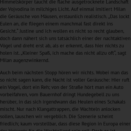
Himmelskörper taucht die flache ausgetrocknete Landschaft
der Vojvodina in milchiges Licht. Auf einmal imitiert Milan
die Geräusche von Mäusen, erstaunlich realistisch. „Das lockt
Eulen an, die fliegen einem manchmal fast direkt ins
Gesicht.“ Justine und ich wollen es nicht so recht glauben,
doch dann nähert sich uns tatsächlich einer der nachtaktiven
Vögel und dreht erst ab, als er erkennt, dass hier nichts zu
holen ist. „Kleiner Spaß, ich mache das nicht allzu oft“, sagt
Milan augenzwinkernd.
Auch beim nächsten Stopp hören wir nichts. Wobei man das
so nicht sagen kann, die Nacht ist voller Geräusche: Hier ruft
ein Vogel, dort ein Reh; von der Straße hört man ein Auto
vorbeifahren, vom Bauernhof dringt Hundegebell zu uns
herüber, in das sich irgendwann das Heulen eines Schakals
mischt. Nur nach Klangattrappen, die Wachteln anlocken
sollen, lauschen wir vergeblich. Die Szenerie scheint
friedlich; kaum vorstellbar, dass diese Region in Europa einer
der Hotspots für die Wachteljagd sein soll. Doch es ist