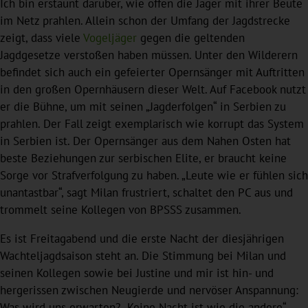
Ich bin erstaunt darüber, wie offen die Jäger mit ihrer Beute
im Netz prahlen. Allein schon der Umfang der Jagdstrecke
zeigt, dass viele
Vogeljäger
gegen die geltenden
Jagdgesetze verstoßen haben müssen. Unter den Wilderern
befindet sich auch ein gefeierter Opernsänger mit Auftritten
in den großen Opernhäusern dieser Welt. Auf Facebook nutzt
er die Bühne, um mit seinen „Jagderfolgen“ in Serbien zu
prahlen. Der Fall zeigt exemplarisch wie korrupt das System
in Serbien ist. Der Opernsänger aus dem Nahen Osten hat
beste Beziehungen zur serbischen Elite, er braucht keine
Sorge vor Strafverfolgung zu haben. „Leute wie er fühlen sich
unantastbar“, sagt Milan frustriert, schaltet den PC aus und
trommelt seine Kollegen von BPSSS zusammen.
Es ist Freitagabend und die erste Nacht der diesjährigen
Wachteljagdsaison steht an. Die Stimmung bei Milan und
seinen Kollegen sowie bei Justine und mir ist hin- und
hergerissen zwischen Neugierde und nervöser Anspannung:
Was wird uns erwarten? „Keine Nacht ist wie die andere“,