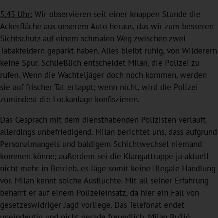
5.45 Uhr:
Wir observieren seit einer knappen Stunde die
Ackerfläche aus unserem Auto heraus, das wir zum besseren
Sichtschutz auf einem schmalen Weg zwischen zwei
Tabakfeldern geparkt haben. Alles bleibt ruhig, von Wilderern
keine Spur. Schließlich entscheidet Milan, die Polizei zu
rufen. Wenn die Wachteljäger doch noch kommen, werden
sie auf frischer Tat ertappt; wenn nicht, wird die Polizei
zumindest die Lockanlage konfiszieren.
Das Gespräch mit dem diensthabenden Polizisten verläuft
allerdings unbefriedigend. Milan berichtet uns, dass aufgrund
Personalmangels und baldigem Schichtwechsel niemand
kommen könne; außerdem sei die Klangattrappe ja aktuell
nicht mehr in Betrieb, es läge somit keine illegale Handlung
vor. Milan kennt solche Ausflüchte. Mit all seiner Erfahrung
beharrt er auf einem Polizeieinsatz, da hier ein Fall von
gesetzeswidriger Jagd vorliege. Das Telefonat endet
uneindeutig und nicht gerade freundlich. Milan Ružić