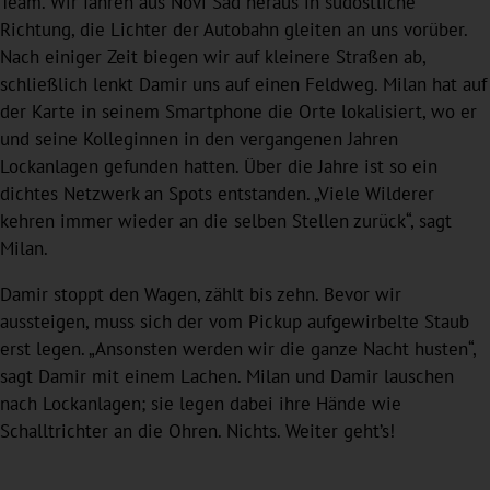
Team. Wir fahren aus Novi Sad heraus in südöstliche
Richtung, die Lichter der Autobahn gleiten an uns vorüber.
Nach einiger Zeit biegen wir auf kleinere Straßen ab,
schließlich lenkt Damir uns auf einen Feldweg. Milan hat auf
der Karte in seinem Smartphone die Orte lokalisiert, wo er
und seine Kolleginnen in den vergangenen Jahren
Lockanlagen gefunden hatten. Über die Jahre ist so ein
dichtes Netzwerk an Spots entstanden. „Viele Wilderer
kehren immer wieder an die selben Stellen zurück“, sagt
Milan.
Damir stoppt den Wagen, zählt bis zehn. Bevor wir
aussteigen, muss sich der vom Pickup aufgewirbelte Staub
erst legen. „Ansonsten werden wir die ganze Nacht husten“,
sagt Damir mit einem Lachen. Milan und Damir lauschen
nach Lockanlagen; sie legen dabei ihre Hände wie
Schalltrichter an die Ohren. Nichts. Weiter geht’s!