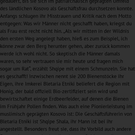
gedauert, bis sie sich im patriarchalisch geprägten Umfeld
des ländlichen Kosovo als Geschäftsfrau durchsetzen konnte.
Anfangs schlugen ihr Misstrauen und Kritik nach dem Motto
entgegen: Was wir Männer nicht geschafft haben, kriegst du
als Frau erst recht nicht hin. „Als wir mitten in der Wildnis
den ersten Weg angelegt haben, hieß es zum Beispiel, ich
könne zwar den Berg herunter gehen, aber zurück kommen
werde ich wohl nicht. So skeptisch die Männer damals
waren, so sehr vertrauen sie mir heute und fragen mich
sogar um Rat“, erzählt Shqipe mit einem Schmunzeln. Sie hat
es geschafft! Inzwischen nennt sie 200 Bienenstöcke ihr
Eigen, ihre Imkerei Bletaria Etniki beliefert die Region mit
Honig, der bald offiziell Bio-zertifiziert sein wird und
bewirtschaftet einige Erdbeerfelder, auf denen die Bienen
im Frühjahr Pollen finden. Was auch eine Pionierleistung im
muslimisch geprägten Kosovo ist: Die Geschäftsführerin von
Bletaria Etniki ist Shqipe Shala, ihr Mann ist bei ihr
angestellt. Besonders freut sie, dass ihr Vorbild auch andere