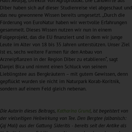
Halit Avdijaj, Direktor von Agroprodukt. Die Landwirte aus
Diber haben sich auf dieser Studienreise viel abgeschaut und
das neu gewonnene Wissen bereits umgesetzt. „Durch die
Förderung von EuroNatur haben wir wertvolle Erfahrungen
gesammelt. Dieses Wissen nutzen wir nun in einem
Folgeprojekt, das die EU finanziert und in dem wir junge
Leute im Alter von 18 bis 35 Jahren unterstützen. Unser Ziel
ist es, sechs weitere Farmen für den Anbau von
Arzneipflanzen in der Region Diber zu etablieren“, sagt
Danjel Bica und nimmt einen Schluck von seinem
Lieblingstee aus Bergkräutern – mit gutem Gewissen, denn
gepflückt wurden sie nicht im Naturpark Korab-Koritnik,
sondern auf einem Feld gleich nebenan.
Die Autorin dieses Beitrags,
Katharina Grund
, ist begeistert von
der vielseitigen Heilwirkung von Tee. Den Bergtee (albanisch:
Çaj Mali) aus der Gattung Sideritis - bereits seit der Antike als