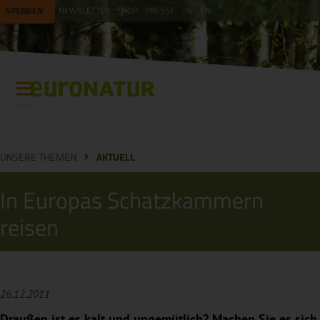
SPENDEN
NEWSLETTER
SHOP
PRESSE
DE
EN
Menü
UNSERE THEMEN
AKTUELL
In Europas Schatzkammern
reisen
26.12.2011
Draußen ist es kalt und ungemütlich? Machen Sie es sich