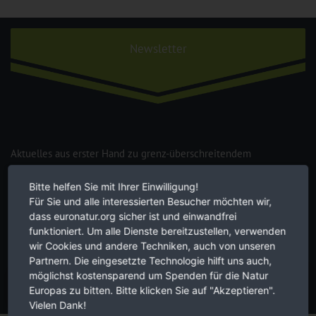
Newsletter
Aktuelles aus erster Hand zu grenz-überschreitendem
Naturschutz in Europa. Zwei Mal im Monat, kostenlos für Sie. Hier
Newsletter abonnieren.
Bitte helfen Sie mit Ihrer Einwilligung!
Für Sie und alle interessierten Besucher möchten wir,
dass euronatur.org sicher ist und einwandfrei
funktioniert. Um alle Dienste bereitzustellen, verwenden
wir Cookies und andere Techniken, auch von unseren
Die Hinweise zum
Datenschutz
habe ich verstanden.
Partnern. Die eingesetzte Technologie hilft uns auch,
möglichst kostensparend um Spenden für die Natur
JETZT ANMELDEN
Europas zu bitten. Bitte klicken Sie auf "Akzeptieren".
Vielen Dank!