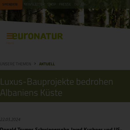
SPENDEN
NEWSLETTER
SHOP
PRESSE
DE
EN
Menü
UNSERE THEMEN
AKTUELL
Luxus-Bauprojekte bedrohen
Albaniens Küste
22.03.2024
Donald Trumps Schwiegersohn Jared Kushner und US-