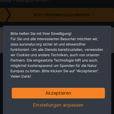
nötige Planungssicherheit.
JETZT FÖRDERMITGLIED WERDEN
Bitte helfen Sie mit Ihrer Einwilligung!
Für Sie und alle interessierten Besucher möchten wir,
dass euronatur.org sicher ist und einwandfrei
funktioniert. Um alle Dienste bereitzustellen, verwenden
wir Cookies und andere Techniken, auch von unseren
Partnern. Die eingesetzte Technologie hilft uns auch,
Newsletter
möglichst kostensparend um Spenden für die Natur
Europas zu bitten. Bitte klicken Sie auf "Akzeptieren".
Vielen Dank!
Akzeptieren
Aktuelles aus erster Hand zu grenz-überschreitendem
Einstellungen anpassen
Naturschutz in Europa. Zwei Mal im Monat, kostenlos für Sie. Hier
Newsletter abonnieren.