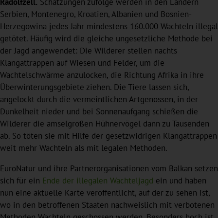
Radolfzell.
Schätzungen zufolge werden in den Ländern
Serbien, Montenegro, Kroatien, Albanien und Bosnien-
Herzegowina jedes Jahr mindestens 160.000 Wachteln illegal
getötet. Häufig wird die gleiche ungesetzliche Methode bei
der Jagd angewendet: Die Wilderer stellen nachts
Klangattrappen auf Wiesen und Felder, um die
Wachtelschwärme anzulocken, die Richtung Afrika in ihre
Überwinterungsgebiete ziehen. Die Tiere lassen sich,
angelockt durch die vermeintlichen Artgenossen, in der
Dunkelheit nieder und bei Sonnenaufgang schießen die
Wilderer die amselgroßen Hühnervögel dann zu Tausenden
ab. So töten sie mit Hilfe der gesetzwidrigen Klangattrappen
weit mehr Wachteln als mit legalen Methoden.
EuroNatur und ihre Partnerorganisationen vom Balkan setzen
sich für ein
Ende der illegalen Wachteljagd
ein und haben
nun eine aktuelle Karte veröffentlicht, auf der zu sehen ist,
wo in den betroffenen Staaten nachweislich mit verbotenen
Methoden Wachteln geschossen werden. Besonders hoch ist