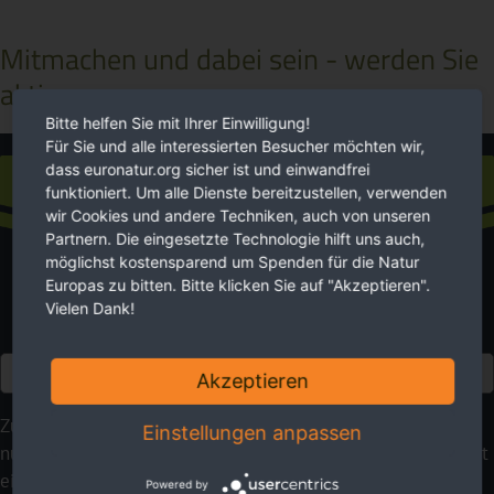
Mitmachen und dabei sein - werden Sie
aktiv
Bitte helfen Sie mit Ihrer Einwilligung!
Für Sie und alle interessierten Besucher möchten wir,
dass euronatur.org sicher ist und einwandfrei
Spende
funktioniert. Um alle Dienste bereitzustellen, verwenden
wir Cookies und andere Techniken, auch von unseren
Partnern. Die eingesetzte Technologie hilft uns auch,
möglichst kostensparend um Spenden für die Natur
Europas zu bitten. Bitte klicken Sie auf "Akzeptieren".
Vielen Dank!
Euro
Akzeptieren
Zukunft braucht Natur. Wir setzen uns für sie ein. Bitte
Einstellungen anpassen
nutzen Sie Ihre Möglichkeiten, um zu helfen. Ihre Spende ist
ein wirkungsvoller Beitrag für eine lebenswerte Umwelt.
Powered by