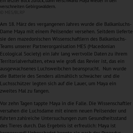
Ein letzter Blick zurück, dann verschwand Maya wieder in den
verschneiten Gebirgswäldern.
© MES/BLRP
Am 18. März des vergangenen Jahres wurde die Balkanluchs-
Dame Maya mit einem Peilsender versehen. Seitdem lieferte
sie den mazedonischen Wissenschaftlern des Balkanluchs-
Teams unserer Partnerorganisation MES (Macedonian
Ecological Society) ein Jahr lang wertvolle Daten zu ihrem
Territorialverhalten, etwa wie groß das Revier ist, das ein
ausgewachsenes Luchsweibchen beansprucht. Nun wurde
die Batterie des Senders allmählich schwächer und die
Luchsschützer legten sich auf die Lauer, um Maya ein
zweites Mal zu fangen.
Vor zehn Tagen tappte Maya in die Falle. Die Wissenschaftler
versahen die Luchsdame mit einem neuen Peilsender und
führten zahlreiche Untersuchungen zum Gesundheitsstand
des Tieres durch. Das Ergebnis ist erfreulich: Maya ist