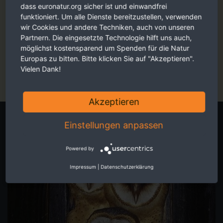
dass euronatur.org sicher ist und einwandfrei
funktioniert. Um alle Dienste bereitzustellen, verwenden
wir Cookies und andere Techniken, auch von unseren
Faszinierende Reportagen, persönliche Eindrücke und
Partnern. Die eingesetzte Technologie hilft uns auch,
berührende Fotos - ansprechend für Sie aufbereitet.
möglichst kostensparend um Spenden für die Natur
Europas zu bitten. Bitte klicken Sie auf "Akzeptieren".
Jetzt online schmökern
Vielen Dank!
Akzeptieren
Eigene Spendenaktion starten
Einstellungen anpassen
Powered by
Impressum
|
Datenschutzerklärung