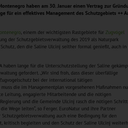
ontenegro haben am 30. Januar einen Vertrag zur Gründun
lage für ein effektives Management des Schutzgebiets ++ 
Montenegro
, einem der wichtigsten Rastgebiete für
Zugvögel
ndung der Schutzgebietsverwaltung des 2019 als Naturpark
chutz, den die Saline Ulcinj seither formal genießt, auch in
 haben lange für die Unterschutzstellung der Saline gekämp
ltung gefordert. „Wir sind froh, dass dieser überfällige
Zugvogelschutz bei der international tätigen
tung muss die im Managementplan vorgesehenen Maßnahmen n
e Leitung, engagierte Mitarbeitende und die nötigen
e Regierung und die Gemeinde Ulcinj rasch die nötigen Schrit
die Wege leiten“, so Ferger. EuroNatur und ihre Partner
r Schutzgebietsverwaltung auch eine Bedingung für den
, kritisch begleiten und den Schutz der Saline Ulcinj weiter