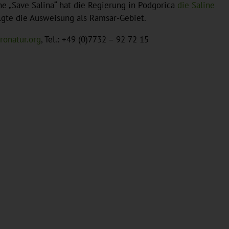
e „Save Salina“ hat die Regierung in Podgorica
die Saline
olgte die Ausweisung als Ramsar-Gebiet.
uronatur.org
, Tel.: +49 (0)7732 – 92 72 15