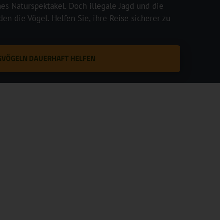
hes Naturspektakel. Doch illegale Jagd und die
en die Vögel. Helfen Sie, ihre Reise sicherer zu
GVÖGELN DAUERHAFT HELFEN