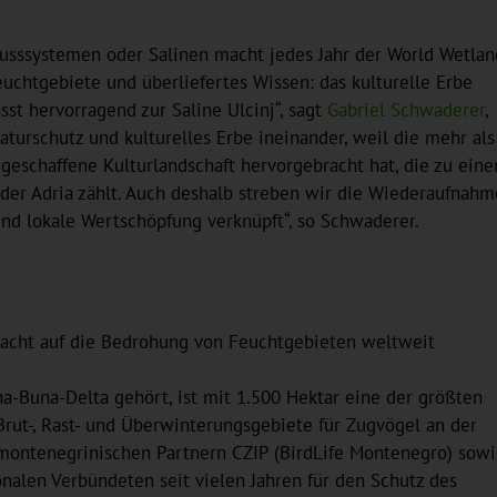
usssystemen oder Salinen macht jedes Jahr der World Wetlan
uchtgebiete und überliefertes Wissen: das kulturelle Erbe
sst hervorragend zur Saline Ulcinj“, sagt
Gabriel Schwaderer
,
Naturschutz und kulturelles Erbe ineinander, weil die mehr als
schaffene Kulturlandschaft hervorgebracht hat, die zu ein
 der Adria zählt. Auch deshalb streben wir die Wiederaufnahm
und lokale Wertschöpfung verknüpft“, so Schwaderer.
cht auf die Bedrohung von Feuchtgebieten weltweit
a-Buna-Delta gehört, ist mit 1.500 Hektar eine der größten
rut-, Rast- und Überwinterungsgebiete für Zugvögel an der
n montenegrinischen Partnern CZIP (BirdLife Montenegro) sowi
onalen Verbündeten seit vielen Jahren für den Schutz des