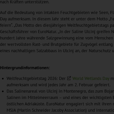
nach Kräften unterstützen.
Auf die Bedeutung von intakten Feuchtgebieten wie Seen, Fl
Day aufmerksam. In diesem Jahr steht er unter dem Motto „Fe
feiern“. „Das Motto des diesjährigen Weltfeuchtgebietstags pa
Geschäftsführer von EuroNatur. „In der Saline Ulcinj greifen 
hundert Jahre währende Salzgewinnung eine vom Menschen ge
der wertvollsten Rast- und Brutgebiete für Zugvögel entlang
eines nachhaltigen Salzabbaus in Ulcinj an, der Naturschutz 
Hintergrundinformationen:
Weltfeuchtgebietstag 2026: Der
World Wetlands Day
ma
aufmerksam und wird jedes Jahr am 2. Februar gefeiert.
Das Salinenareal von Ulcinj in Montenegro, das zum Bojan
Salinen im Mittelmeerraum – und eines der wichtigsten B
östlichen Adriaküste. EuroNatur engagiert sich mit ihre
MSJA (Martin Schneider Jacoby Association) und internati