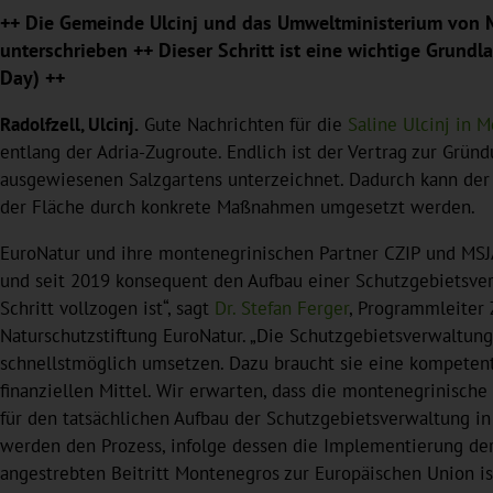
++ Die Gemeinde Ulcinj und das Umweltministerium von M
unterschrieben ++ Dieser Schritt ist eine wichtige Grund
Day) ++
Radolfzell, Ulcinj.
Gute Nachrichten für die
Saline Ulcinj in 
entlang der Adria-Zugroute. Endlich ist der Vertrag zur Grü
ausgewiesenen Salzgartens unterzeichnet. Dadurch kann der S
der Fläche durch konkrete Maßnahmen umgesetzt werden.
EuroNatur und ihre montenegrinischen Partner CZIP und MSJA
und seit 2019 konsequent den Aufbau einer Schutzgebietsverwa
Schritt vollzogen ist“, sagt
Dr. Stefan Ferger
, Programmleiter 
Naturschutzstiftung EuroNatur. „Die Schutzgebietsverwal
schnellstmöglich umsetzen. Dazu braucht sie eine kompetent
finanziellen Mittel. Wir erwarten, dass die montenegrinisch
für den tatsächlichen Aufbau der Schutzgebietsverwaltung in 
werden den Prozess, infolge dessen die Implementierung de
angestrebten Beitritt Montenegros zur Europäischen Union ist