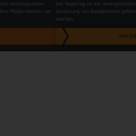
einen wirkungsvollen
Der Vogelzug ist ein unvergleichlic
 Ihre Möglichkeiten, um
Zerstörung von Rastgebieten gefährd
machen.
DEN ZU