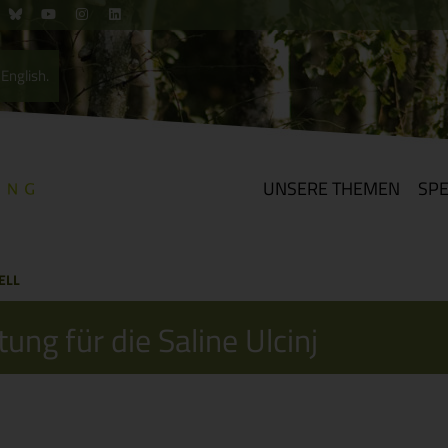
English.
UNSERE THEMEN
SP
ELL
ung für die Saline Ulcinj