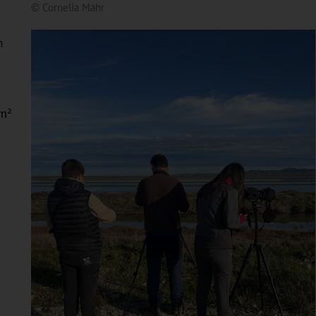
© Cornelia Mähr
n
km²