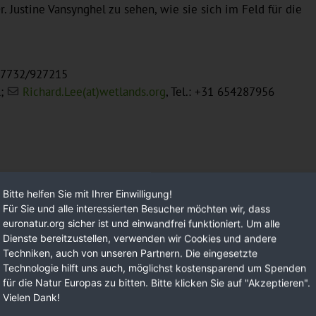
r. Justine Vansynghel zu sehen, wie sie sich im Feld für die
: 07732/927215
l;
Richard.Lee(at)wetlands.org
, Tel.: +31 654287956
Bitte helfen Sie mit Ihrer Einwilligung!
Für Sie und alle interessierten Besucher möchten wir, dass
euronatur.org sicher ist und einwandfrei funktioniert. Um alle
Dienste bereitzustellen, verwenden wir Cookies und andere
Techniken, auch von unseren Partnern. Die eingesetzte
Technologie hilft uns auch, möglichst kostensparend um Spenden
für die Natur Europas zu bitten. Bitte klicken Sie auf "Akzeptieren".
Vielen Dank!