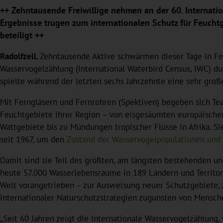
++ Zehntausende Freiwillige nehmen an der 60. Internati
Ergebnisse trugen zum internationalen Schutz für Feucht
beteiligt ++
Radolfzell.
Zehntausende Aktive schwärmen dieser Tage in Feu
Wasservogelzählung (International Waterbird Census, IWC) d
spielte während der letzten sechs Jahrzehnte eine sehr groß
Mit Ferngläsern und Fernrohren (Spektiven) begeben sich Tea
Feuchtgebiete ihrer Region – von eisgesäumten europäische
Wattgebiete bis zu Mündungen tropischer Flüsse in Afrika. Si
seit 1967, um den
Zustand der Wasservogelpopulationen und
Damit sind sie Teil des größten, am längsten bestehenden un
heute 57.000 Wasserlebensräume in 189 Ländern und Territor
Welt vorangetrieben – zur Ausweisung neuer Schutzgebiete, 
internationaler Naturschutzstrategien zugunsten von Mensch
„Seit 60 Jahren zeigt die Internationale Wasservogelzählun