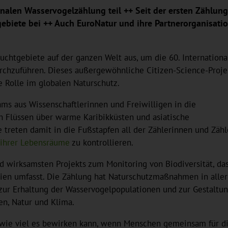
onalen Wasservogelzählung teil ++ Seit der ersten Zählun
gebiete bei ++ Auch EuroNatur und ihre Partnerorganisat
chtgebiete auf der ganzen Welt aus, um die 60. Internationa
urchzuführen. Dieses außergewöhnliche Citizen-Science-Proje
e Rolle im globalen Naturschutz.
ms aus Wissenschaftlerinnen und Freiwilligen in die
n Flüssen über warme Karibikküsten und asiatische
e treten damit in die Fußstapfen all der Zählerinnen und Zähl
 ihrer Lebensräume
zu kontrollieren.
d wirksamsten Projekts zum Monitoring von Biodiversität, da
ien umfasst. Die Zählung hat Naturschutzmaßnahmen in aller
zur Erhaltung der Wasservogelpopulationen und zur Gestaltu
en, Natur und Klima.
g, wie viel es bewirken kann, wenn Menschen gemeinsam für d