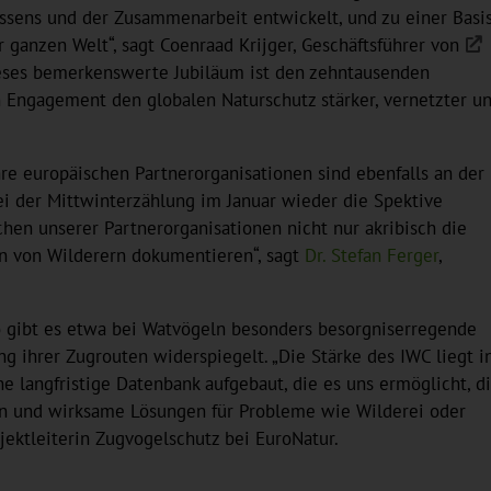
issens und der Zusammenarbeit entwickelt, und zu einer Basi
 ganzen Welt“, sagt Coenraad Krijger, Geschäftsführer von
Dieses bemerkenswerte Jubiläum ist den zehntausenden
n Engagement den globalen Naturschutz stärker, vernetzter u
hre europäischen Partnerorganisationen sind ebenfalls an der
ei der Mittwinterzählung im Januar wieder die Spektive
hen unserer Partnerorganisationen nicht nur akribisch die
en von Wilderern dokumentieren“, sagt
Dr. Stefan Ferger
,
So gibt es etwa bei Watvögeln besonders besorgniserregende
g ihrer Zugrouten widerspiegelt. „Die Stärke des IWC liegt i
ne langfristige Datenbank aufgebaut, die es uns ermöglicht, d
hen und wirksame Lösungen für Probleme wie Wilderei oder
ojektleiterin Zugvogelschutz bei EuroNatur.