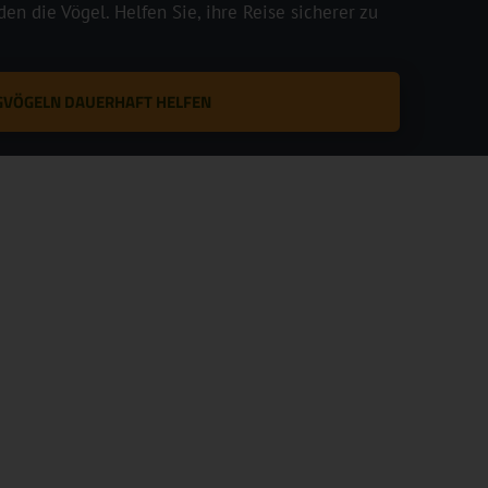
en die Vögel. Helfen Sie, ihre Reise sicherer zu
GVÖGELN DAUERHAFT HELFEN