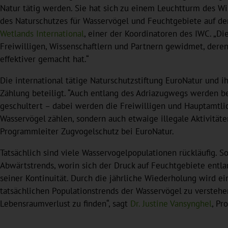
Natur tätig werden. Sie hat sich zu einem Leuchtturm des W
des Naturschutzes für Wasservögel und Feuchtgebiete auf der
Wetlands International
, einer der Koordinatoren des IWC. „
Freiwilligen, Wissenschaftlern und Partnern gewidmet, dere
effektiver gemacht hat.“
Die international tätige Naturschutzstiftung EuroNatur und i
Zählung beteiligt. “Auch entlang des Adriazugwegs werden b
geschultert – dabei werden die Freiwilligen und Hauptamtlic
Wasservögel zählen, sondern auch etwaige illegale Aktivität
Programmleiter Zugvogelschutz bei EuroNatur.
Tatsächlich sind viele Wasservogelpopulationen rückläufig. 
Abwärtstrends, worin sich der Druck auf Feuchtgebiete entlan
seiner Kontinuität. Durch die jährliche Wiederholung wird ei
tatsächlichen Populationstrends der Wasservögel zu verste
Lebensraumverlust zu finden“, sagt
Dr. Justine Vansynghel
, Pr