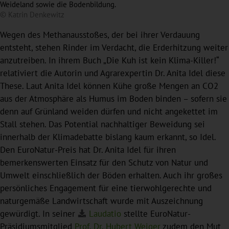
Weideland sowie die Bodenbildung.
© Katrin Denkewitz
Wegen des Methanausstoßes, der bei ihrer Verdauung
entsteht, stehen Rinder im Verdacht, die Erderhitzung weiter
anzutreiben. In ihrem Buch „Die Kuh ist kein Klima-Killer!“
relativiert die Autorin und Agrarexpertin Dr. Anita Idel diese
These. Laut Anita Idel können Kühe große Mengen an CO2
aus der Atmosphäre als Humus im Boden binden – sofern sie
denn auf Grünland weiden dürfen und nicht angekettet im
Stall stehen. Das Potential nachhaltiger Beweidung sei
innerhalb der Klimadebatte bislang kaum erkannt, so Idel.
Den EuroNatur-Preis hat Dr. Anita Idel für ihren
bemerkenswerten Einsatz für den Schutz von Natur und
Umwelt einschließlich der Böden erhalten. Auch ihr großes
persönliches Engagement für eine tierwohlgerechte und
naturgemäße Landwirtschaft wurde mit Auszeichnung
gewürdigt. In seiner
Laudatio
stellte EuroNatur-
Präsidiumsmitglied
Prof. Dr. Hubert Weiger
zudem den Mut