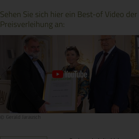
Sehen Sie sich hier ein Best-of Video der
Preisverleihung an:
© Gerald Jarausch
Durch Anklicken des Vorschaubildes wird ein Video von
einer externen Quelle eingebunden. Dadurch wird Ihre
IP-Adresse an den externen Server übertragen. Weitere