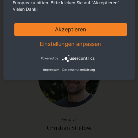
Europas zu bitten. Bitte klicken Sie auf "Akzeptieren".
Kontakt:
Vielen Dank!
Kerstin Sauer
+49 (0)7732 9272 45
Akzeptieren
kerstin.sauer(at)euronatur.org
Einstellungen anpassen
Powered by
Impressum
|
Datenschutzerklärung
Kontakt:
Christian Stielow