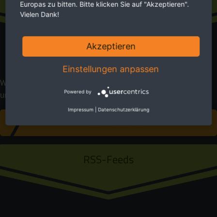
Presseabo
Europas zu bitten. Bitte klicken Sie auf "Akzeptieren".
Vielen Dank!
Akzeptieren
Einstellungen anpassen
Wählen Sie aus, zu welchem Ihrer Interessensgebiete Sie
Powered by
unsere Pressemitteilungen erhalten wollen.
Impressum
|
Datenschutzerklärung
ZUM PRESSEABO
RSS-Feeds