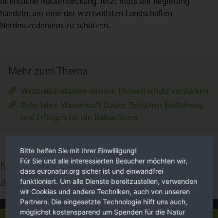
öffentliche Rückendeckung. Jetzt muss die Regierung
handeln, um eine der wertvollsten Landschaften
Nordmazedoniens zu schützen.
Mehr zum Thema
Westbalkanstaaten müssen Umweltschutz verstärken
Zehn Jahre Wasserkraft-Daten: Zwischen Bedrohung
und Erfolgen für die Balkanflüsse
Bitte helfen Sie mit Ihrer Einwilligung!
Mitmachen und dabei sein - werden Sie
Für Sie und alle interessierten Besucher möchten wir,
dass euronatur.org sicher ist und einwandfrei
aktiv
funktioniert. Um alle Dienste bereitzustellen, verwenden
wir Cookies und andere Techniken, auch von unseren
Partnern. Die eingesetzte Technologie hilft uns auch,
möglichst kostensparend um Spenden für die Natur