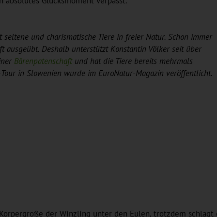
in absolutes Glücksmoment verpasst.
ft seltene und charismatische Tiere in freier Natur. Schon immer
t ausgeübt. Deshalb unterstützt Konstantin Völker seit über
iner
Bärenpatenschaft
und hat die Tiere bereits mehrmals
n-Tour in Slowenien wurde im EuroNatur-Magazin veröffentlicht.
Körpergröße der Winzling unter den Eulen, trotzdem schlägt e