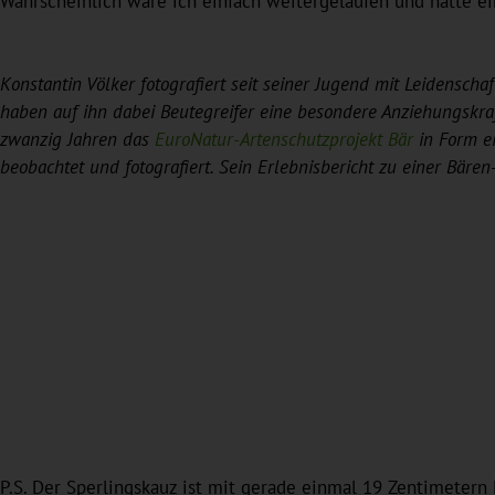
Wahrscheinlich wäre ich einfach weitergelaufen und hätte e
Konstantin Völker fotografiert seit seiner Jugend mit Leidenscha
haben auf ihn dabei Beutegreifer eine besondere Anziehungskraf
zwanzig Jahren das
EuroNatur-Artenschutzprojekt Bär
in Form e
beobachtet und fotografiert. Sein Erlebnisbericht zu einer Bäre
P.S. Der Sperlingskauz ist mit gerade einmal 19 Zentimetern 