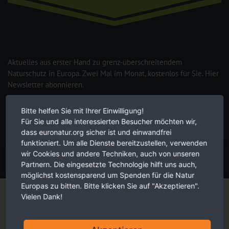
Aktuelles aus erster Hand zu grenz-überschreitendem
Naturschutz in Europa. Zwei Mal im Monat, kostenlos für Sie. Hier
Newsletter abonnieren.
Bitte helfen Sie mit Ihrer Einwilligung!
Für Sie und alle interessierten Besucher möchten wir,
Die Hinweise zum
Datenschutz
habe ich verstanden.
dass euronatur.org sicher ist und einwandfrei
funktioniert. Um alle Dienste bereitzustellen, verwenden
wir Cookies und andere Techniken, auch von unseren
JETZT ANMELDEN
Partnern. Die eingesetzte Technologie hilft uns auch,
möglichst kostensparend um Spenden für die Natur
Magazin
Europas zu bitten. Bitte klicken Sie auf "Akzeptieren".
Vielen Dank!