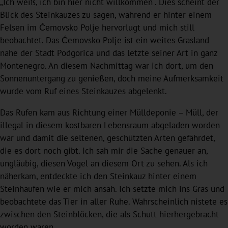
„Ich weiß, ich bin hier nicht willkommen“. Dies scheint der
Blick des Steinkauzes zu sagen, während er hinter einem
Felsen im Ćemovsko Polje hervorlugt und mich still
beobachtet. Das Ćemovsko Polje ist ein weites Grasland
nahe der Stadt Podgorica und das letzte seiner Art in ganz
Montenegro. An diesem Nachmittag war ich dort, um den
Sonnenuntergang zu genießen, doch meine Aufmerksamkeit
wurde vom Ruf eines Steinkauzes abgelenkt.
Das Rufen kam aus Richtung einer Mülldeponie – Müll, der
illegal in diesem kostbaren Lebensraum abgeladen worden
war und damit die seltenen, geschützten Arten gefährdet,
die es dort noch gibt. Ich sah mir die Sache genauer an,
ungläubig, diesen Vogel an diesem Ort zu sehen. Als ich
näherkam, entdeckte ich den Steinkauz hinter einem
Steinhaufen wie er mich ansah. Ich setzte mich ins Gras und
beobachtete das Tier in aller Ruhe. Wahrscheinlich nistete es
zwischen den Steinblöcken, die als Schutt hierhergebracht
worden waren.