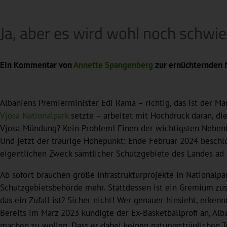
Ja, aber es wird wohl noch schwi
Ein Kommentar von
Annette Spangenberg
zur ernüchternden N
Albaniens Premierminister Edi Rama – richtig, das ist der Ma
Vjosa Nationalpark
setzte – arbeitet mit Hochdruck daran, di
Vjosa-Mündung? Kein Problem! Einen der wichtigsten Nebenflü
Und jetzt der traurige Höhepunkt: Ende Februar 2024 beschl
eigentlichen Zweck sämtlicher Schutzgebiete des Landes ad
Ab sofort brauchen große Infrastrukturprojekte in National
Schutzgebietsbehörde mehr. Stattdessen ist ein Gremium zus
das ein Zufall ist? Sicher nicht! Wer genauer hinsieht, erke
Bereits im März 2023 kündigte der Ex-Basketballprofi an, Al
machen zu wollen. Dass er dabei keinen naturverträglichen 