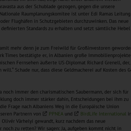
Karavasta aus der Schublade gezogen, gegen die unsere
s Nationale Raumplanungskomitee ist unter Edi Ramas Leitung
 oder Flughäfen in Schutzgebieten durchzuwinken. Das neue
definierten Standards zu erhalten und setzt sämtliche Hebel
 damit mehr denn je zum Freiwild für Großinvestoren geworde
 Times bestätigte er, in Albanien große Immobilienprojekte
ischen Fernsehen äußerte US-Diplomat Richard Grenell, der, l
n will.“ Schade nur, dass diese Geldmacherei auf Kosten des
a noch immer den charismatischen Saubermann, der sich für
cklung doch immer stärker dahin, Entscheidungen bei ihm zu
die Frage nach Albaniens Weg in die Europäische Union
nseren Partnern von
PPNEA
und
BirdLife International
i
d Olivér Vàrhelyi gewandt, kurz nachdem das neue
r noch zu retten? Wir sagen: Ja, aufgeben kommt nicht in