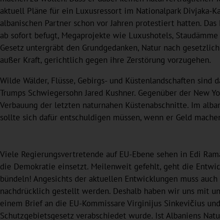
aktuell Pläne für ein Luxusressort im Nationalpark Divjaka-
albanischen Partner schon vor Jahren protestiert hatten. Da
ab sofort befugt, Megaprojekte wie Luxushotels, Staudämme
Gesetz untergräbt den Grundgedanken, Natur nach gesetzlich 
außer Kraft, gerichtlich gegen ihre Zerstörung vorzugehen.
Wilde Wälder, Flüsse, Gebirgs- und Küstenlandschaften sind
Trumps Schwiegersohn Jared Kushner. Gegenüber der New York
Verbauung der letzten naturnahen Küstenabschnitte. Im alban
sollte sich dafür entschuldigen müssen, wenn er Geld mache
Viele Regierungsvertretende auf EU-Ebene sehen in Edi Ram
die Demokratie einsetzt. Meilenweit gefehlt, geht die Entwi
bündeln! Angesichts der aktuellen Entwicklungen muss auch 
nachdrücklich gestellt werden. Deshalb haben wir uns mit u
einem Brief an die EU-Kommissare Virginijus Sinkevičius un
Schutzgebietsgesetz verabschiedet wurde. Ist Albaniens Natu