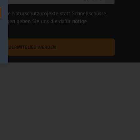
legte Naturschutzprojekte statt Schnellschüsse.
rägen geben Sie uns die dafür nötige
T FÖRDERMITGLIED WERDEN