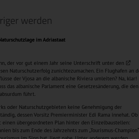
eriger werden
aturschutzlage im Adriastaat
nn, der vor gut einem Jahr seine Unterschrift unter den
esen Naturschutzerfolg zunichtezumachen. Ein Flughafen an d
sse der Vjosa an die albanische Riviera umleiten? Na, klar!
oss das albanische Parlament eine Gesetzesänderung, die den
 absurdum führt.
parks oder Naturschutzgebieten keine Genehmigung der
tändig, dessen Vorsitz Premierminister Edi Rama innehat. Ob
nnt einen übergeordneten Plan hinter den Einzelbaustellen:
banien bis zum Ende des Jahrzehnts zum „Tourismus-Champion“
Tourismus im Sinn hat, liegt nahe. Unter anderem werden