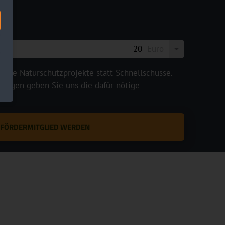
Euro
legte Naturschutzprojekte statt Schnellschüsse.
rägen geben Sie uns die dafür nötige
T FÖRDERMITGLIED WERDEN