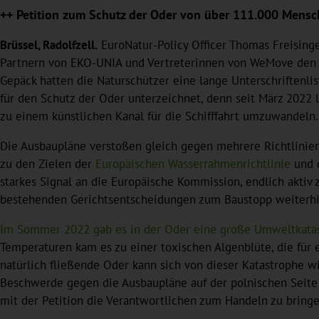
++ Petition zum Schutz der Oder von über 111.000 Mensch
Brüssel, Radolfzell.
EuroNatur-Policy Officer Thomas Freising
Partnern von EKO-UNIA und Vertreterinnen von WeMove den E
Gepäck hatten die Naturschützer eine lange Unterschriftenl
für den Schutz der Oder unterzeichnet, denn seit März 202
zu einem künstlichen Kanal für die Schifffahrt umzuwandeln.
Die Ausbaupläne verstoßen gleich gegen mehrere Richtlinien
zu den Zielen der
Europäischen Wasserrahmenrichtlinie
und d
starkes Signal an die Europäische Kommission, endlich aktiv 
bestehenden Gerichtsentscheidungen zum Baustopp weiterhin 
Im Sommer 2022 gab es in der Oder eine große Umweltkata
Temperaturen kam es zu einer toxischen Algenblüte, die für 
natürlich fließende Oder kann sich von dieser Katastrophe w
Beschwerde gegen die Ausbaupläne auf der polnischen Seite d
mit der Petition die Verantwortlichen zum Handeln zu bringe