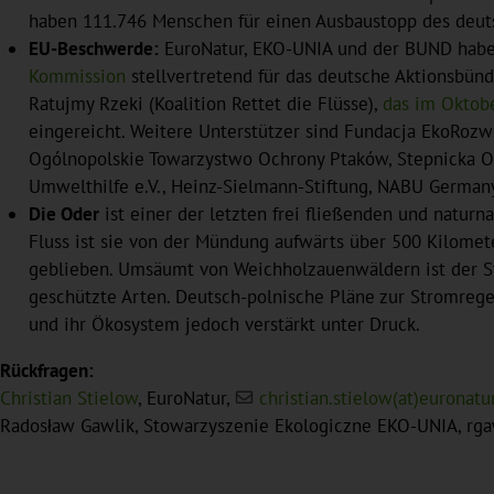
haben 111.746 Menschen für einen Ausbaustopp des deuts
EU-Beschwerde:
EuroNatur, EKO-UNIA und der BUND hab
Kommission
stellvertretend für das deutsche Aktionsbün
Ratujmy Rzeki (Koalition Rettet die Flüsse),
das im Oktob
eingereicht. Weitere Unterstützer sind Fundacja EkoRoz
Ogólnopolskie Towarzystwo Ochrony Ptaków, Stepnicka Or
Umwelthilfe e.V., Heinz-Sielmann-Stiftung, NABU German
Die Oder
ist einer der letzten frei fließenden und naturna
Fluss ist sie von der Mündung aufwärts über 500 Kilomet
geblieben. Umsäumt von Weichholzauenwäldern ist der S
geschützte Arten. Deutsch-polnische Pläne zur Stromrege
und ihr Ökosystem jedoch verstärkt unter Druck.
Rückfragen:
Christian Stielow
, EuroNatur,
christian.stielow(at)euronatu
Radosław Gawlik, Stowarzyszenie Ekologiczne EKO-UNIA, rgawl