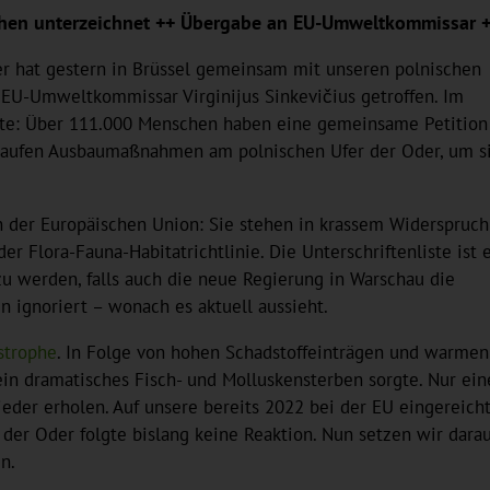
en unterzeichnet ++ Übergabe an EU-Umweltkommissar ++ V
er hat gestern in Brüssel gemeinsam mit unseren polnischen
U-Umweltkommissar Virginijus Sinkevičius getroffen. Im
iste: Über 111.000 Menschen haben eine gemeinsame Petition
2 laufen Ausbaumaßnahmen am polnischen Ufer der Oder, um s
 der Europäischen Union: Sie stehen in krassem Widerspruch
er Flora-Fauna-Habitatrichtlinie. Die Unterschriftenliste ist 
zu werden, falls auch die neue Regierung in Warschau die
ignoriert – wonach es aktuell aussieht.
strophe
. In Folge von hohen Schadstoffeinträgen und warmen
ein dramatisches Fisch- und Molluskensterben sorgte. Nur ein
ieder erholen. Auf unsere bereits 2022 bei der EU eingereich
er Oder folgte bislang keine Reaktion. Nun setzen wir darau
n.