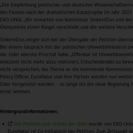
„Die Empfehlung polnischer und deutscher Wissenschaftlerin
des Flusses nach der dramatischen Katastrophe im Jahr 2022 
EKO-UNIA. „Wir erwarten von Kommissar Sinkevičius und der 
Ökosystems einen Riegel vorschiebt und die weitere Versch
Sinkevičius zeigte sich bei der Übergabe der Petition über
Bei einem Gespräch mit der polnischen Umweltministerin zwe
der Oder oberste Priorität habe. „Offenbar ist Umweltkommiss
Amtszeit nicht mehr allzu motiviert, Entscheidendes zu bewe
nicht versprechen, das Thema an die kommende Kommission we
Policy Officer. EuroNatur und ihre Partner werden nun weit
Oder fortgesetzt werden – so lange bis die neue Regierung 
ernst nehmen.
Hintergrundinformationen:
Die Petition zum Schutz der Oder
wurde von EKO-Unia i
EuroNatur ist Co-Initiatorin der Petition. Zum Zeitpunkt