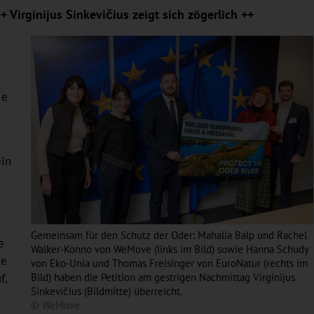
irginijus Sinkevičius zeigt sich zögerlich ++
ie
ein
Gemeinsam für den Schutz der Oder: Mahalia Balp und Rachel
e
Walker-Konno von WeMove (links im Bild) sowie Hanna Schudy
te
von Eko-Unia und Thomas Freisinger von EuroNatur (rechts im
f,
Bild) haben die Petition am gestrigen Nachmittag Virginijus
Sinkevičius (Bildmitte) überreicht.
© WeMove