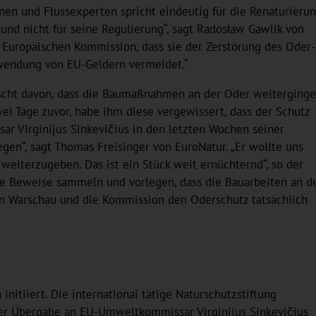
nen und Flussexperten spricht eindeutig für die Renaturieru
und nicht für seine Regulierung“, sagt Radosław Gawlik von
Europäischen Kommission, dass sie der Zerstörung des Oder-
wendung von EU-Geldern vermeidet.“
rascht davon, dass die Baumaßnahmen an der Oder weiterginge
i Tage zuvor, habe ihm diese vergewissert, dass der Schutz
ar Virginijus Sinkevičius in den letzten Wochen seiner
gen“, sagt Thomas Freisinger von EuroNatur. „Er wollte uns
iterzugeben. Das ist ein Stück weit ernüchternd“, so der
ere Beweise sammeln und vorlegen, dass die Bauarbeiten an d
in Warschau und die Kommission den Oderschutz tatsächlich
nitiiert. Die international tätige Naturschutzstiftung
 der Übergabe an EU-Umweltkommissar Virginijus Sinkevičius