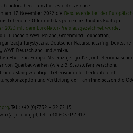
ch-polnischen Grenzflusses unterzeichnet.
en am 17. November 2022 die
Beschwerde bei der Europäisch
dnis Lebendige Oder und das polnische Bündnis Koalicja
er 2023 mit dem EuroNatur-Preis ausgezeichnet wurde
,
woju, Fundacja WWF Poland, Greenmind Foundation,
ganizacja Turystyczna, Deutscher Naturschutzring, Deutsche
y, WWF Deutschland und Arnika.
hen Flüsse in Europa. Als einziger großer, mitteleuropäischer
er von Querbauwerken (wie z.B. Staustufen) verschont
trom bislang wichtiger Lebensraum für bedrohte und
lungskonzeption und Vertiefung der Fahrrinne setzen die Od
r.org
, Tel.: +49 (0)7732 – 92 72 15
ik(at)eko.org.pl, Tel.: +48 605 037 417