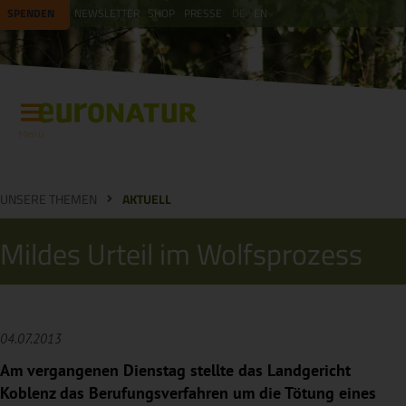
SPENDEN
NEWSLETTER
SHOP
PRESSE
DE
EN
Menü
UNSERE THEMEN
AKTUELL
Mildes Urteil im Wolfsprozess
04.07.2013
Am vergangenen Dienstag stellte das Landgericht
Koblenz das Berufungsverfahren um die Tötung eines