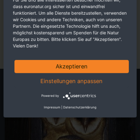
dass euronatur.org sicher ist und einwandfrei
funktioniert. Um alle Dienste bereitzustellen, verwenden
wir Cookies und andere Techniken, auch von unseren
Partnern. Die eingesetzte Technologie hilft uns auch,
Faszinierende Reportagen, persönliche Eindrücke und
möglichst kostensparend um Spenden für die Natur
berührende Fotos - ansprechend für Sie aufbereitet.
Europas zu bitten. Bitte klicken Sie auf "Akzeptieren".
Jetzt online schmökern
Vielen Dank!
Akzeptieren
Eigene Spendenaktion starten
Einstellungen anpassen
Powered by
Impressum
|
Datenschutzerklärung