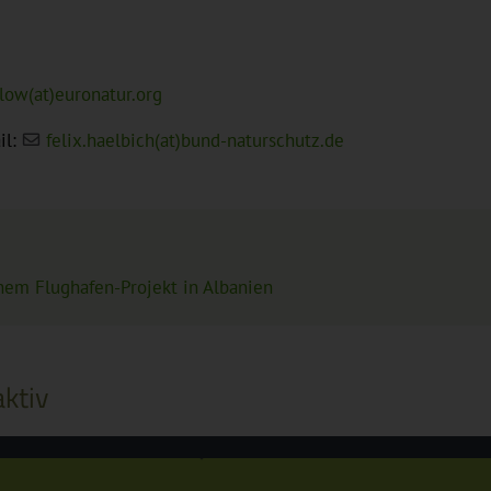
elow(at)euronatur.org
il:
felix.haelbich(at)bund-naturschutz.de
nem Flughafen-Projekt in Albanien
ktiv