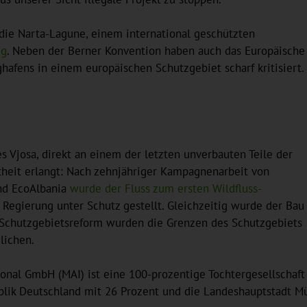
die Narta-Lagune, einem international geschützten
ug
. Neben der Berner Konvention haben auch das Europäische
afens in einem europäischen Schutzgebiet scharf kritisiert.
s Vjosa, direkt an einem der letzten unverbauten Teile der
theit erlangt: Nach zehnjähriger Kampagnenarbeit von
nd EcoAlbania
wurde der Fluss zum ersten Wildfluss-
Regierung unter Schutz gestellt. Gleichzeitig wurde der Bau
n Schutzgebietsreform wurden die Grenzen des Schutzgebiets
lichen.
ional GmbH (MAI) ist eine 100-prozentige Tochtergesellscha
ublik Deutschland mit 26 Prozent und die Landeshauptstadt M