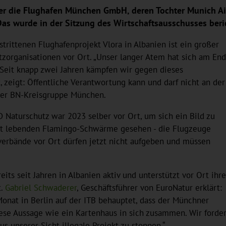
ber die Flughafen München GmbH, deren Tochter Munich Ai
as wurde in der Sitzung des Wirtschaftsausschusses beric
ittenen Flughafenprojekt Vlora in Albanien ist ein großer
tzorganisationen vor Ort. „Unser langer Atem hat sich am End
 Seit knapp zwei Jahren kämpfen wir gegen dieses
 zeigt: Öffentliche Verantwortung kann und darf nicht an der
r der BN-Kreisgruppe München.
 Naturschutz war 2023 selber vor Ort, um sich ein Bild zu
ort lebenden Flamingo-Schwärme gesehen - die Flugzeuge
erbände vor Ort dürfen jetzt nicht aufgeben und müssen
eits seit Jahren in Albanien aktiv und unterstützt vor Ort ihre
t.
Gabriel Schwaderer
, Geschäftsführer von EuroNatur erklärt:
onat in Berlin auf der ITB behauptet, dass der Münchner
diese Aussage wie ein Kartenhaus in sich zusammen. Wir forde
s unserer Sicht illegale Projekt zu stoppen.“