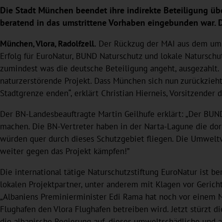
Die Stadt München beendet ihre indirekte Beteiligung ü
beratend in das umstrittene Vorhaben eingebunden war. D
München, Vlora, Radolfzell.
Der Rückzug der MAI aus dem umstr
Erfolg für EuroNatur, BUND Naturschutz und lokale Naturschu
zumindest was die deutsche Beteiligung angeht, ausgezahlt.
naturzerstörende Projekt. Dass München sich nun zurückzieht,
Stadtgrenze enden“, erklärt Christian Hierneis, Vorsitzende
Der BN-Landesbeauftragte Martin Geilhufe erklärt: „Der BUND
machen. Die BN-Vertreter haben in der Narta-Lagune die d
würden quer durch dieses Schutzgebiet fliegen. Die Umweltv
weiter gegen das Projekt kämpfen!”
Die international tätige Naturschutzstiftung EuroNatur ist ber
lokalen Projektpartner, unter anderem mit Klagen vor Gerich
„Albaniens Preminierminister Edi Rama hat noch vor einem M
Flughafen den Vlora Flughafen betreiben wird. Jetzt stürzt 
die albanische Regierung auf, dieses umweltschädliche und au