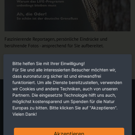
Faszinierende Reportagen, persönliche Eindrücke und
berührende Fotos - ansprechend für Sie aufbereitet.
Jetzt online schmökern
Bitte helfen Sie mit Ihrer Einwilligung!
Für Sie und alle interessierten Besucher möchten wir,
dass euronatur.org sicher ist und einwandfrei
funktioniert. Um alle Dienste bereitzustellen, verwenden
Eigene Spendenaktion starten
wir Cookies und andere Techniken, auch von unseren
Partnern. Die eingesetzte Technologie hilft uns auch,
möglichst kostensparend um Spenden für die Natur
Europas zu bitten. Bitte klicken Sie auf "Akzeptieren".
Vielen Dank!
Akzeptieren