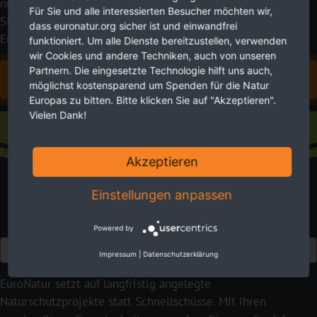
nutzen Sie Ihre Möglichkeiten, um zu helfen. Damit leisten
Für Sie und alle interessierten Besucher möchten wir,
Sie einen wirkungsvollen Beitrag zur Bewahrung von
dass euronatur.org sicher ist und einwandfrei
Europas Flüssen.
funktioniert. Um alle Dienste bereitzustellen, verwenden
wir Cookies und andere Techniken, auch von unseren
Partnern. Die eingesetzte Technologie hilft uns auch,
FÜR EUROPAS FLÜSSE SPENDEN
möglichst kostensparend um Spenden für die Natur
Europas zu bitten. Bitte klicken Sie auf "Akzeptieren".
Vielen Dank!
Fördermitgliedschaft
Akzeptieren
Einstellungen anpassen
Powered by
Euro
Impressum
|
Datenschutzerklärung
EuroNatur setzt auf langfristig angelegte
Naturschutzprojekte statt Schnellschüsse. Mit Ihren