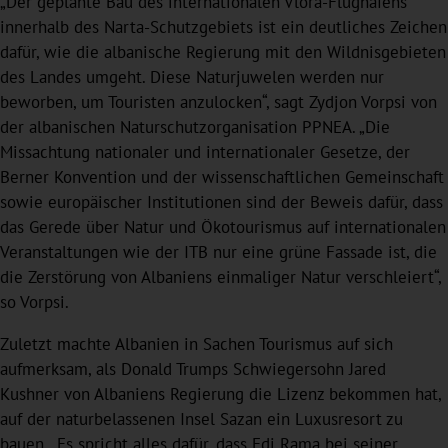
„Der geplante Bau des internationalen Vlora-Flughafens
innerhalb des Narta-Schutzgebiets ist ein deutliches Zeichen
dafür, wie die albanische Regierung mit den Wildnisgebieten
des Landes umgeht. Diese Naturjuwelen werden nur
beworben, um Touristen anzulocken“, sagt Zydjon Vorpsi von
der albanischen Naturschutzorganisation PPNEA. „Die
Missachtung nationaler und internationaler Gesetze, der
Berner Konvention und der wissenschaftlichen Gemeinschaft
sowie europäischer Institutionen sind der Beweis dafür, dass
das Gerede über Natur und Ökotourismus auf internationalen
Veranstaltungen wie der ITB nur eine grüne Fassade ist, die
die Zerstörung von Albaniens einmaliger Natur verschleiert“,
so Vorpsi.
Zuletzt machte Albanien in Sachen Tourismus auf sich
aufmerksam, als Donald Trumps Schwiegersohn Jared
Kushner von Albaniens Regierung die Lizenz bekommen hat,
auf der naturbelassenen Insel Sazan ein Luxusresort zu
bauen. „Es spricht alles dafür, dass Edi Rama bei seiner