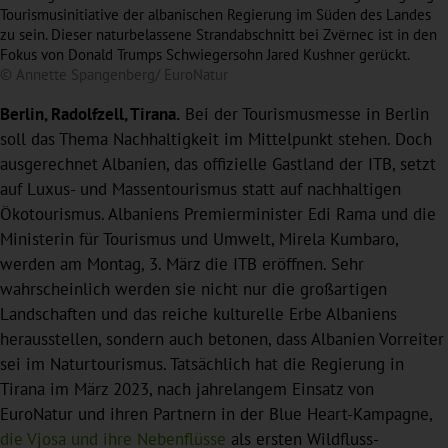
Tourismusinitiative der albanischen Regierung im Süden des Landes
zu sein. Dieser naturbelassene Strandabschnitt bei Zvërnec ist in den
Fokus von Donald Trumps Schwiegersohn Jared Kushner gerückt.
© Annette Spangenberg/ EuroNatur
Berlin, Radolfzell, Tirana.
Bei der Tourismusmesse in Berlin
soll das Thema Nachhaltigkeit im Mittelpunkt stehen. Doch
ausgerechnet Albanien, das offizielle Gastland der ITB, setzt
auf Luxus- und Massentourismus statt auf nachhaltigen
Ökotourismus. Albaniens Premierminister Edi Rama und die
Ministerin für Tourismus und Umwelt, Mirela Kumbaro,
werden am Montag, 3. März die ITB eröffnen. Sehr
wahrscheinlich werden sie nicht nur die großartigen
Landschaften und das reiche kulturelle Erbe Albaniens
herausstellen, sondern auch betonen, dass Albanien Vorreiter
sei im Naturtourismus. Tatsächlich hat die Regierung in
Tirana im März 2023, nach jahrelangem Einsatz von
EuroNatur und ihren Partnern in der Blue Heart-Kampagne,
die Vjosa und ihre Nebenflüsse
als ersten Wildfluss-