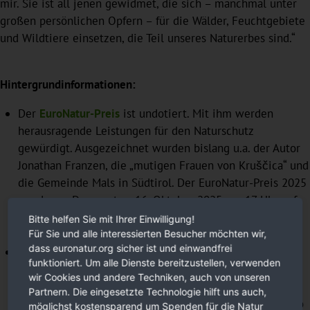
mir. Sie ist all jenen gewidmet, die sich – manchmal unter
großen persönlichen Opfern – für die Wälder, Feuchtgebiete
und Wildtiere einsetzen, die Teil unseres Naturerbes sind.“
Hintergrundinformationen:
Der
EuroNatur-Preis
ist undotiert. Mit ihm werden
herausragende Leistungen für den Naturschutz
gewürdigt. Ausgezeichnet wurden bislang u.a. der Autor
Jonathan Franzen, die „mutigen Frauen von Kruščica“ und
die Gemeinde Mals in Südtirol. Der EuroNatur-Preis 2025
wurde am Donnerstag, 16. Oktober 2025 um 17 Uhr auf
der Bodenseeinsel Mainau verliehen.
Bitte helfen Sie mit Ihrer Einwilligung!
Für Sie und alle interessierten Besucher möchten wir,
dass euronatur.org sicher ist und einwandfrei
Der
Divjaka-Karavasta-Nationalpark
gilt als eines der
funktioniert. Um alle Dienste bereitzustellen, verwenden
artenreichsten Schutzgebiete Albaniens. Unter anderem
wir Cookies und andere Techniken, auch von unseren
brütet im Gebiet die einzige Kolonie der bedrohten
Partnern. Die eingesetzte Technologie hilft uns auch,
Krauskopfpelikane in Albanien. Dass sich derzeit noch so
möglichst kostensparend um Spenden für die Natur