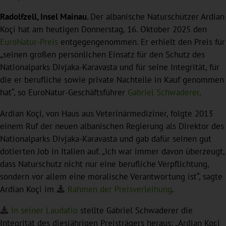
Radolfzell, Insel Mainau.
Der albanische Naturschützer Ardian
Koçi hat am heutigen Donnerstag, 16. Oktober 2025 den
EuroNatur-Preis
entgegengenommen. Er erhielt den Preis für
„seinen großen persönlichen Einsatz für den Schutz des
Nationalparks Divjaka-Karavasta und für seine Integrität, für
die er berufliche sowie private Nachteile in Kauf genommen
hat“, so EuroNatur-Geschäftsführer
Gabriel Schwaderer
.
Ardian Koçi, von Haus aus Veterinärmediziner, folgte 2013
einem Ruf der neuen albanischen Regierung als Direktor des
Nationalparks Divjaka-Karavasta und gab dafür seinen gut
dotierten Job in Italien auf. „Ich war immer davon überzeugt,
dass Naturschutz nicht nur eine berufliche Verpflichtung,
sondern vor allem eine moralische Verantwortung ist“, sagte
Ardian Koçi im
Rahmen der Preisverleihung
.
In seiner Laudatio
stellte Gabriel Schwaderer die
Integrität des diesjährigen Preisträgers heraus: „Ardian Koçi