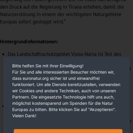
den Druck auf die Regierung in Tirana erhöhen, damit die
Naturzerstörung in einem der wichtigsten Naturgebiete
Europas sofort gestoppt wird.“
Hintergrundinformationen:
Das Landschaftsschutzgebiet Vjosa-Narta ist Teil des
Mündungssystems Vjosa-Shkumbin, dem letzten noch
Bitte helfen Sie mit Ihrer Einwilligung!
intakten Flussdeltasystem im Mittelmeerraum
. Es gehört
Für Sie und alle interessierten Besucher möchten wir,
zu den ökologisch wertvollsten Regionen Europas und
dass euronatur.org sicher ist und einwandfrei
bietet Lebensraum für mehr als 200 Vogelarten sowie
funktioniert. Um alle Dienste bereitzustellen, verwenden
über 70 bedrohte Arten, darunter die streng geschützte
wir Cookies und andere Techniken, auch von unseren
Partnern. Die eingesetzte Technologie hilft uns auch,
Mittelmeer-Mönchsrobbe
oder Meeresschildkröten.
möglichst kostensparend um Spenden für die Natur
Die Vjosa hat 2023 große Bekanntheit erlangt: Nach
Europas zu bitten. Bitte klicken Sie auf "Akzeptieren".
zehnjähriger Kampagnenarbeit von EuroNatur und ihren
Vielen Dank!
Partnerorganisationen Riverwatch und EcoAlbania wurde
der Fluss zum
ersten Wildfluss-Nationalpark Europas