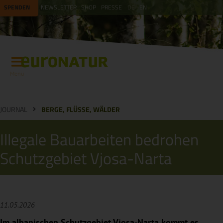
SPENDEN
NEWSLETTER
SHOP
PRESSE
DE
EN
Menü
JOURNAL
BERGE, FLÜSSE, WÄLDER
Illegale Bauarbeiten bedrohen
Schutzgebiet Vjosa-Narta
11.05.2026
Im albanischen Schutzgebiet Vjosa-Narta kommt es