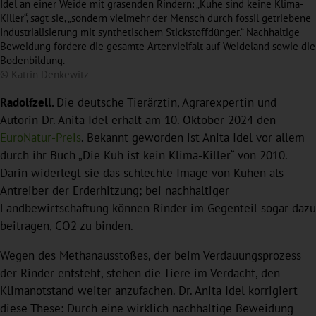
Idel an einer Weide mit grasenden Rindern: „Kühe sind keine Klima-
Killer“, sagt sie, „sondern vielmehr der Mensch durch fossil getriebene
Industrialisierung mit synthetischem Stickstoffdünger.“ Nachhaltige
Beweidung fördere die gesamte Artenvielfalt auf Weideland sowie die
Bodenbildung.
© Katrin Denkewitz
Radolfzell.
Die deutsche Tierärztin, Agrarexpertin und
Autorin Dr. Anita Idel erhält am 10. Oktober 2024 den
EuroNatur-Preis
. Bekannt geworden ist Anita Idel vor allem
durch ihr Buch „Die Kuh ist kein Klima-Killer“ von 2010.
Darin widerlegt sie das schlechte Image von Kühen als
Antreiber der Erderhitzung; bei nachhaltiger
Landbewirtschaftung können Rinder im Gegenteil sogar dazu
beitragen, CO2 zu binden.
Wegen des Methanausstoßes, der beim Verdauungsprozess
der Rinder entsteht, stehen die Tiere im Verdacht, den
Klimanotstand weiter anzufachen. Dr. Anita Idel korrigiert
diese These: Durch eine wirklich nachhaltige Beweidung