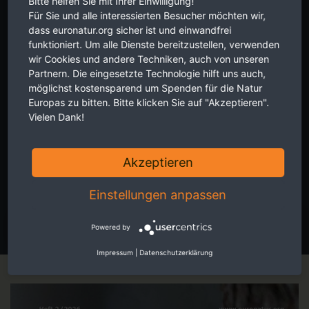
Bitte helfen Sie mit Ihrer Einwilligung!
Für Sie und alle interessierten Besucher möchten wir,
dass euronatur.org sicher ist und einwandfrei
funktioniert. Um alle Dienste bereitzustellen, verwenden
wir Cookies und andere Techniken, auch von unseren
Partnern. Die eingesetzte Technologie hilft uns auch,
möglichst kostensparend um Spenden für die Natur
Aktuelles aus erster Hand zu grenz-überschreitendem
Europas zu bitten. Bitte klicken Sie auf "Akzeptieren".
Naturschutz in Europa. Zwei Mal im Monat, kostenlos für Sie. Hier
Vielen Dank!
Newsletter abonnieren.
Akzeptieren
Die Hinweise zum
Datenschutz
habe ich verstanden.
Einstellungen anpassen
JETZT ANMELDEN
Powered by
Impressum
|
Datenschutzerklärung
Magazin