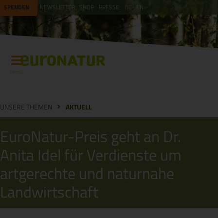
SPENDEN
NEWSLETTER
SHOP
PRESSE
DE
EN
Menü
UNSERE THEMEN
AKTUELL
EuroNatur-Preis geht an Dr.
Anita Idel für Verdienste um
artgerechte und naturnahe
Landwirtschaft