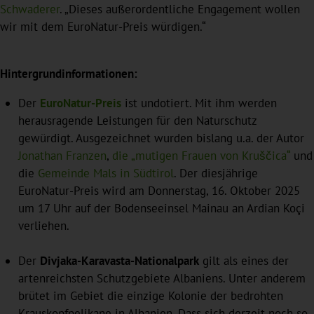
Schwaderer
. „Dieses außerordentliche Engagement wollen
wir mit dem EuroNatur-Preis würdigen.“
Hintergrundinformationen:
Der
EuroNatur-Preis
ist undotiert. Mit ihm werden
herausragende Leistungen für den Naturschutz
gewürdigt. Ausgezeichnet wurden bislang u.a. der Autor
Jonathan Franzen
,
die „mutigen Frauen von Kruščica“
und
die
Gemeinde Mals in Südtirol
. Der diesjährige
EuroNatur-Preis wird am Donnerstag, 16. Oktober 2025
um 17 Uhr auf der Bodenseeinsel Mainau an Ardian Koçi
verliehen.
Der
Divjaka-Karavasta-Nationalpark
gilt als eines der
artenreichsten Schutzgebiete Albaniens. Unter anderem
brütet im Gebiet die einzige Kolonie der bedrohten
Krauskopfpelikane in Albanien. Dass sich derzeit noch so