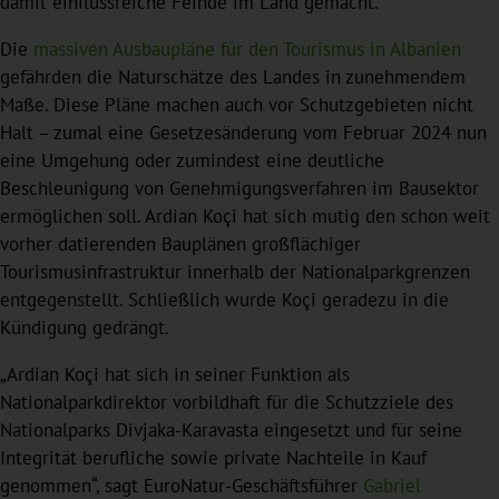
damit einflussreiche Feinde im Land gemacht.
Die
massiven Ausbaupläne für den Tourismus in Albanien
gefährden die Naturschätze des Landes in zunehmendem
Maße. Diese Pläne machen auch vor Schutzgebieten nicht
Halt – zumal eine Gesetzesänderung vom Februar 2024 nun
eine Umgehung oder zumindest eine deutliche
Beschleunigung von Genehmigungsverfahren im Bausektor
ermöglichen soll. Ardian Koçi hat sich mutig den schon weit
vorher datierenden Bauplänen großflächiger
Tourismusinfrastruktur innerhalb der Nationalparkgrenzen
entgegenstellt. Schließlich wurde Koçi geradezu in die
Kündigung gedrängt.
„Ardian Koçi hat sich in seiner Funktion als
Nationalparkdirektor vorbildhaft für die Schutzziele des
Nationalparks Divjaka-Karavasta eingesetzt und für seine
Integrität berufliche sowie private Nachteile in Kauf
genommen“, sagt EuroNatur-Geschäftsführer
Gabriel