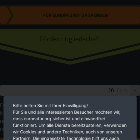
FÜR EUROPAS NATUR SPENDEN
Fördermitgliedschaft
Euro
EuroNatur setzt auf langfristig angelegte
Bitte helfen Sie mit Ihrer Einwilligung!
Für Sie und alle interessierten Besucher möchten wir,
Naturschutzprojekte statt Schnellschüsse. Mit Ihren
dass euronatur.org sicher ist und einwandfrei
regelmäßigen Spendenbeiträgen geben Sie uns die dafür
funktioniert. Um alle Dienste bereitzustellen, verwenden
nötige Planungssicherheit.
wir Cookies und andere Techniken, auch von unseren
Partnern. Die eingesetzte Technologie hilft uns auch,